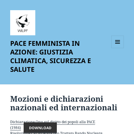
PACE FEMMINISTA IN
AZIONE: GIUSTIZIA
MENU
AND
CLIMATICA, SICUREZZA E
WIDGETS
SALUTE
Mozioni e dichiarazioni
nazionali ed internazionali
Dichiarazione Onu sul diritto dei popoli alla PACE
(1984)
DOWNLOAD
Risoluzione CALIFORNIA pro Trattato Bando Nucleare