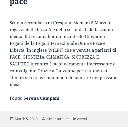
pace
Scuola Secondaria di Crespina. Stamani 5 Marzo i
ragazzi della terza A e della seconda C della scuola
media di Crespina hanno incontrato Giovanna
Pagani della Lega Internazionale Donne Pace e
Libertà (in inglese WILPF) che è venuta a parlarci di
PACE, GIUSTIZIA CLIMATICA, SICUREZZA E
SALUTE.L’incontro è stato veramente interessante e
coinvolgente.Grazie a Giovanna per i numerosi
stimoli su cui avremo modo di lavorare nei prossimi
mesi!
Fonte:
Serena Campani
Posted
Author
Categories
March 5, 2019
olivier turquet
eventi
on