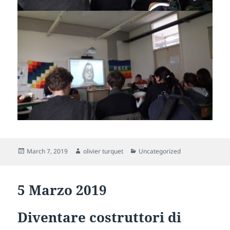
Posted
Author
Categories
March 7, 2019
olivier turquet
Uncategorized
on
5 Marzo 2019
Diventare costruttori di