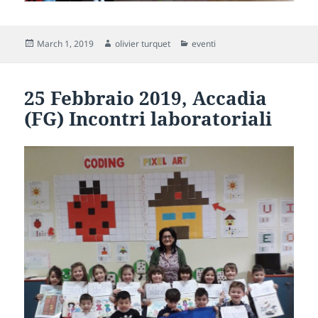
Posted
Author
Categories
March 1, 2019
olivier turquet
eventi
on
25 Febbraio 2019, Accadia
(FG) Incontri laboratoriali