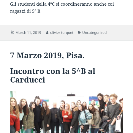
Gli studenti della 4°C si coordineranno anche coi
ragazzi di 5° B.
Posted
Author
Categories
March 11, 2019
olivier turquet
Uncategorized
on
7 Marzo 2019, Pisa.
Incontro con la 5^B al
Carducci