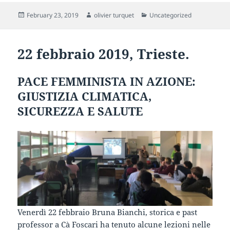
Posted
Author
Categories
February 23, 2019
olivier turquet
Uncategorized
on
22 febbraio 2019, Trieste.
PACE FEMMINISTA IN AZIONE:
GIUSTIZIA CLIMATICA,
SICUREZZA E SALUTE
Venerdì 22 febbraio Bruna Bianchi, storica e past
professor a Cà Foscari ha tenuto alcune lezioni nelle