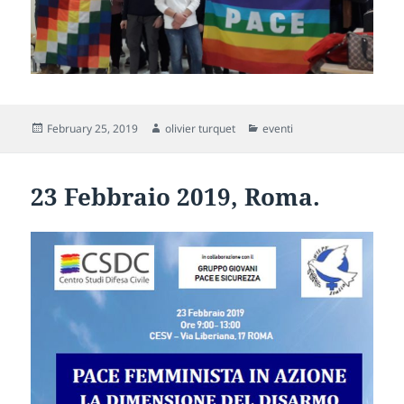
Posted
Author
Categories
February 25, 2019
olivier turquet
eventi
on
23 Febbraio 2019, Roma.